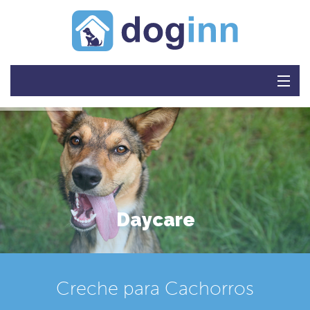
HOME
QUEM SOMOS
ROTINA
ALBUM
D
a
y
c
a
r
e
TABELA
CRECHE
Creche para Cachorros
CONTATO